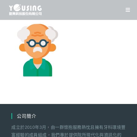
Skip
to
content
公司簡介
成立於2010年3月，由一群懷抱服務熱忱且擁有牙科環境豐
富經驗的成員組成，我們專於提供院所現代化與資訊化的