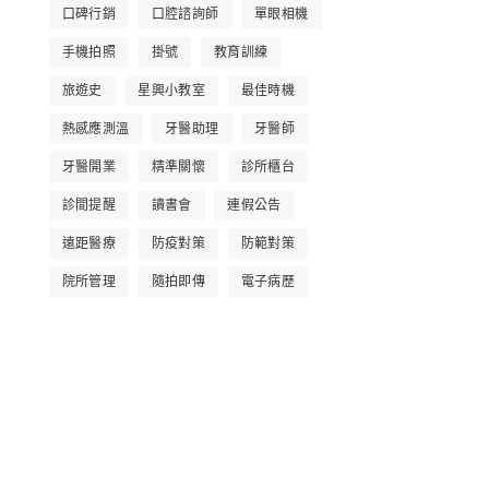
口碑行銷
口腔諮詢師
單眼相機
手機拍照
掛號
教育訓練
旅遊史
星興小教室
最佳時機
熱感應測溫
牙醫助理
牙醫師
牙醫開業
精準關懷
診所櫃台
診間提醒
讀書會
連假公告
遠距醫療
防疫對策
防範對策
院所管理
隨拍即傳
電子病歷