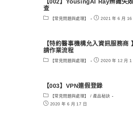
【002】YousingAI Ray辨識失
查
Post
Post
【常見問題與處理】
2021 年 6 月 16
category:
published:
【特約醫事機構允入資訊服務商 
請作業流程
Post
Post
【常見問題與處理】
2020 年 12 月 1
category:
published:
【003】VPN連假登錄
Post
【常見問題與處理】
/
產品秘訣
category:
Post
2020 年 6 月 17 日
published: