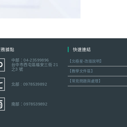
服務據點
快速連結
中部：04-23599896
【北極星-改版說明】
台中市西屯區福安三街 21
之3 號
【教學文件區】
【常見問題與處理】
北部 : 0978539892
南部：0978539892