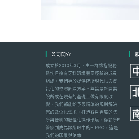
公司簡介
成立於2010年3月，由一群懷抱服務
熱忱且擁有牙科環境豐富經驗的成員
組成，我們專於提供院所現代化與資
訊化的整體解決方案。無論是新開業
院所或在現有的基礎上做有限度改
變，我們都能給予最精準的規劃解決
您的數位化需求，打造客戶專屬的院
所與便利的數位化操作環境。從診所E
管家到成為診所眼中的E-PRO，這是
我們的願景與使命!