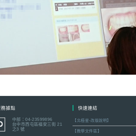
服務據點
快速連結
中部：04-23599896
【北極星-改版說明】
台中市西屯區福安三街 21
之3 號
【教學文件區】