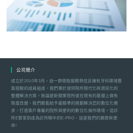
公司簡介
成立於2010年3月，由一群懷抱服務熱忱且擁有牙科環境豐
富經驗的成員組成，我們專於提供院所現代化與資訊化的
整體解決方案。無論是新開業院所或在現有的基礎上做有
限度改變，我們都能給予最精準的規劃解決您的數位化需
求，打造客戶專屬的院所與便利的數位化操作環境。從診
所E管家到成為診所眼中的E-PRO，這是我們的願景與使
命!