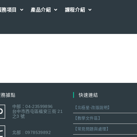
服務項目
產品介紹
課程介紹
服務據點
快速連結
中部：04-23599896
【北極星-改版說明】
台中市西屯區福安三街 21
之3 號
【教學文件區】
【常見問題與處理】
北部 : 0978539892