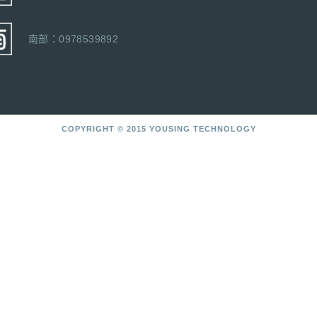
南部：0978539892
COPYRIGHT © 2015 YOUSING TECHNOLOGY