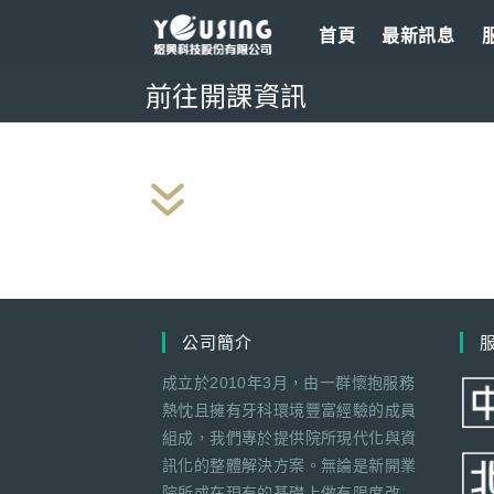
Skip
首頁
最新訊息
to
content
前往開課資訊
公司簡介
成立於2010年3月，由一群懷抱服務
熱忱且擁有牙科環境豐富經驗的成員
組成，我們專於提供院所現代化與資
訊化的整體解決方案。無論是新開業
院所或在現有的基礎上做有限度改