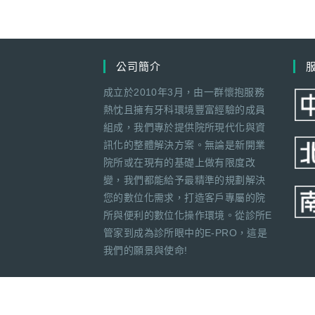
公司簡介
成立於2010年3月，由一群懷抱服務
熱忱且擁有牙科環境豐富經驗的成員
組成，我們專於提供院所現代化與資
訊化的整體解決方案。無論是新開業
院所或在現有的基礎上做有限度改
變，我們都能給予最精準的規劃解決
您的數位化需求，打造客戶專屬的院
所與便利的數位化操作環境。從診所E
管家到成為診所眼中的E-PRO，這是
我們的願景與使命!