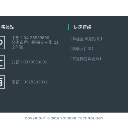
服務據點
快速連結
中部：04-23599896
【北極星-改版說明】
台中市西屯區福安三街 21
之3 號
【教學文件區】
【常見問題與處理】
北部 : 0978539892
南部：0978539892
COPYRIGHT © 2015 YOUSING TECHNOLOGY