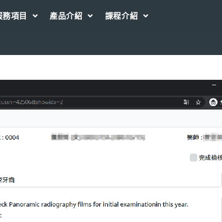
服務項目
產品介紹
課程介紹