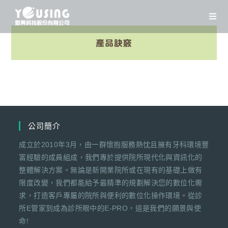
Skip
to
content
公司簡介
成立於2010年3月，由一群懷抱服務熱忱且擁有牙科環境豐
富經驗的成員組成，我們專於提供院所現代化與資訊化的
整體解決方案。無論是新開業院所或在現有的基礎上做有
限度改變，我們都能給予最精準的規劃解決您的數位化需
求，打造客戶專屬的院所與便利的數位化操作環境。從診
所E管家到成為診所眼中的E-PRO，這是我們的願景與使
命!