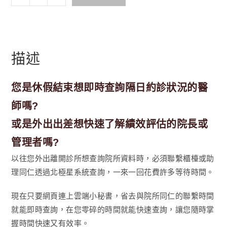
端
小
秘
書
描述
-
離
開
您是休假結束想即時查詢隔日約診狀況的醫
院
師嗎?
所
的
或是外出出差想快速了解績效評估的院長或
行
管理者嗎?
動
以往您外出離開診所想查詢院所資料時，必須聯繫櫃檯或助
祕
書
理同仁透過北極星系統查詢，一來一回花費許多等待時間。
數
現在只要網頁連上雲端小秘書，省去與院所同仁的聯繫時間
量
就能即時查詢，在您零碎的時間就能快速查詢，讓您隨時掌
握時間快速又有效率。