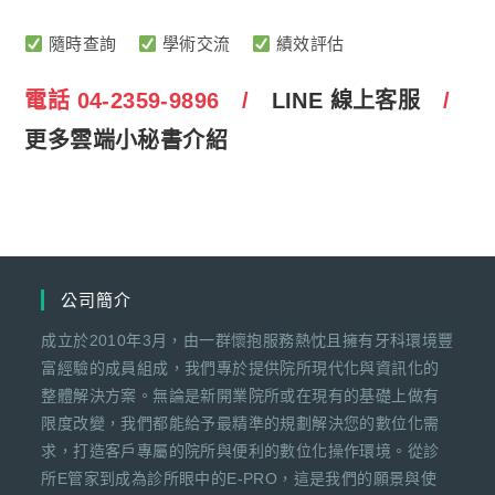
隨時查詢
學術交流
績效評估
電話 04-2359-9896 /
LINE 線上客服
/
更多雲端小秘書介紹
公司簡介
成立於2010年3月，由一群懷抱服務熱忱且擁有牙科環境豐
富經驗的成員組成，我們專於提供院所現代化與資訊化的
整體解決方案。無論是新開業院所或在現有的基礎上做有
限度改變，我們都能給予最精準的規劃解決您的數位化需
求，打造客戶專屬的院所與便利的數位化操作環境。從診
所E管家到成為診所眼中的E-PRO，這是我們的願景與使