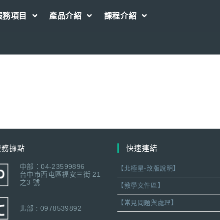
服務項目
產品介紹
課程介紹
服務據點
快速連結
中部：04-23599896
【北極星-改版說明】
台中市西屯區福安三街 21
之3 號
【教學文件區】
【常見問題與處理】
北部 : 0978539892