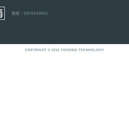
南部：0978539892
COPYRIGHT © 2015 YOUSING TECHNOLOGY