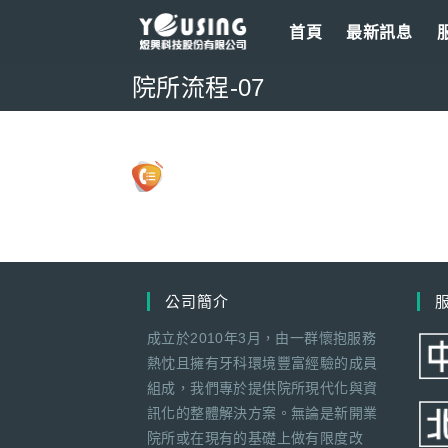
Skip
首頁
最新訊息
to
content
院所流程-07
公司簡介
成立於2010年3月，由一群懷抱服務
熱忱且擁有牙科環境豐富經驗的成員
組成，我們專於提供院所現代化與資
訊化的整體解決方案。無論是新開業
院所或在現有的基礎上做有限度改