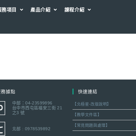
服務項目
產品介紹
課程介紹
服務據點
快速連結
中部：04-23599896
【北極星-改版說明】
台中市西屯區福安三街 21
之3 號
【教學文件區】
【常見問題與處理】
北部 : 0978539892