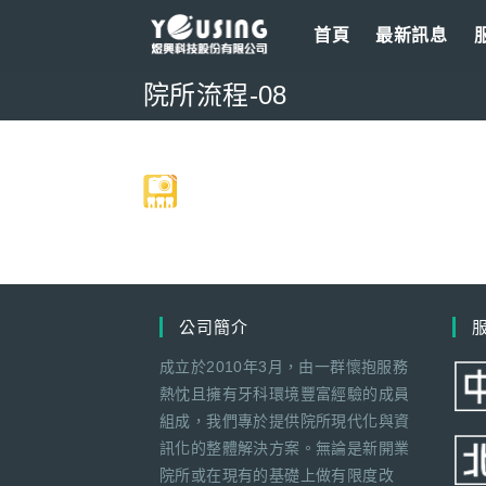
Skip
首頁
最新訊息
to
content
院所流程-08
公司簡介
成立於2010年3月，由一群懷抱服務
熱忱且擁有牙科環境豐富經驗的成員
組成，我們專於提供院所現代化與資
訊化的整體解決方案。無論是新開業
院所或在現有的基礎上做有限度改