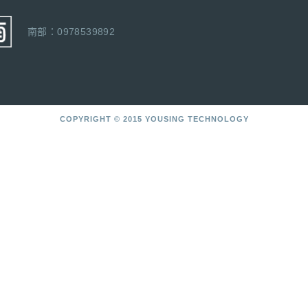
南部：0978539892
COPYRIGHT © 2015 YOUSING TECHNOLOGY