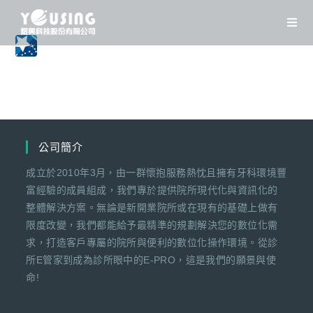
Skip
to
content
公司簡介
成立於2010年3月，由一群懷抱服務熱忱且擁有牙科環境豐
富經驗的成員組成，我們專於提供院所現代化與資訊化的
整體解決方案。無論是新開業院所或在現有的基礎上做有
限度改變，我們都能給予最精準的規劃解決您的數位化需
求，打造客戶專屬的院所與便利的數位化操作環境。從診
所E管家到成為診所眼中的E-PRO，這是我們的願景與使
命!