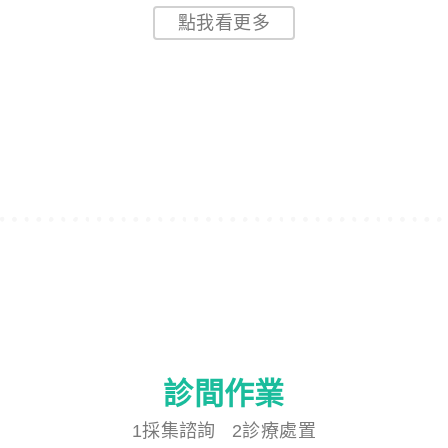
患者追蹤事項一次到位
3候診
一個步驟讓患者感受尊榮服務
點我看更多
診間作業
1採集諮詢
診間超強利的AI科技應用
趨吉避凶! 3秒了解患者病史
1採集諮詢 2診療處置
傳承您最專業的醫療諮詢模式