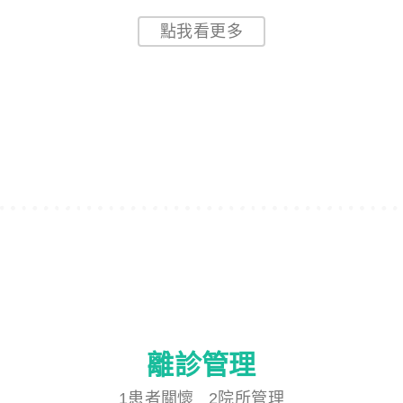
2診療處置
對患者最有效的溝通
院所團隊合作不遺漏
點我看更多
治療計畫整合管理超詳盡
離診管理
1患者關懷
更緊密、友善的醫病關係
1患者關懷 2院所管理