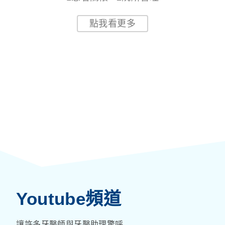
不實負評退散! 好評傳千里!
2院所管理
隨時隨地查閱、約診暢行無阻
一機在手，效率掌控多家院所
點我看更多
Youtube頻道
讓許多牙醫師與牙醫助理驚呼