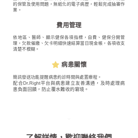
的保管及使用問題，無紙化的電子病歷，輕鬆完成抽審作
業。
費用管理
依地區、醫師、顯示健保各項指標，自費、健保分開管
理，欠款催繳、欠卡明細快速結算當日現金帳，各項收支
清楚不模糊。
病患關懷​
簡訊發送功能提醒病患約診時間與處置療程。
配合Dr.Right平台與病患建立友善溝通，及時處理病
患負面回饋，防止覆水難收的窘境。
了解詳情，歡迎聯絡我們