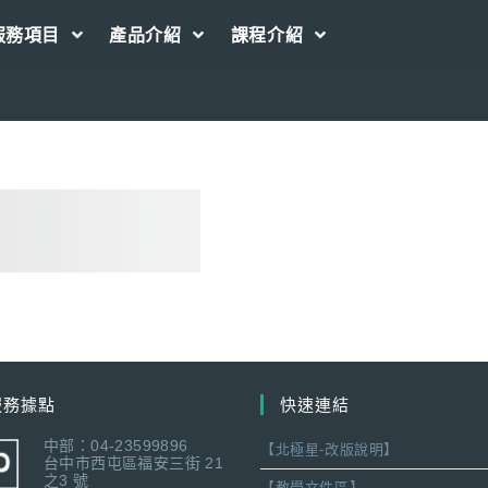
服務項目
產品介紹
課程介紹
服務據點
快速連結
中部：04-23599896
【北極星-改版說明】
台中市西屯區福安三街 21
之3 號
【教學文件區】