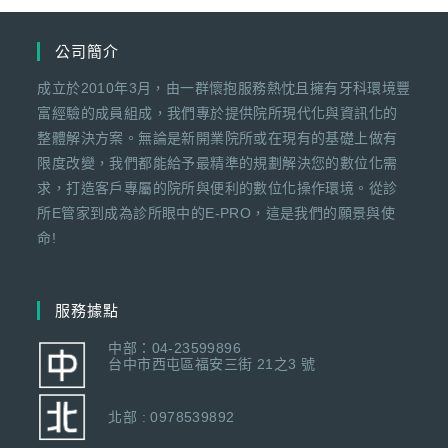
公司簡介
成立於2010年3月，由一群懷抱服務熱忱且擁有牙科環境豐
富經驗的成員組成，我們專於提供院所現代化與資訊化的
整體解決方案。無論是新開業院所或在現有的基礎上做有
限度改變，我們都能給予最精準的規劃解決您的數位化需
求，打造客戶專屬的院所與便利的數位化操作環境。從診
所E管家到成為診所眼中的E-PRO，這是我們的願景與使
命!
服務據點
中部：04-23599896
台中市西屯區福安三街 21之3 號
北部 : 0978539892