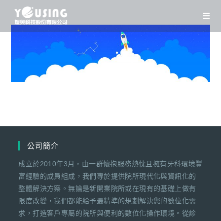
Skip
to
content
公司簡介
成立於2010年3月，由一群懷抱服務熱忱且擁有牙科環境豐
富經驗的成員組成，我們專於提供院所現代化與資訊化的
整體解決方案。無論是新開業院所或在現有的基礎上做有
限度改變，我們都能給予最精準的規劃解決您的數位化需
求，打造客戶專屬的院所與便利的數位化操作環境。從診