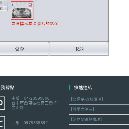
服務據點
快速連結
中部：04-23599896
【北極星-改版說明】
台中市西屯區福安三街 21
之3 號
【教學文件區】
【常見問題與處理】
北部 : 0978539892