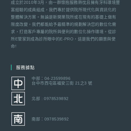
成立於2010年3月，由一群懷抱服務熱忱且擁有牙科環境豐
富經驗的成員組成，我們專於提供院所現代化與資訊化的
整體解決方案。無論是新開業院所或在現有的基礎上做有
限度改變，我們都能給予最精準的規劃解決您的數位化需
求，打造客戶專屬的院所與便利的數位化操作環境。從診
所E管家到成為診所眼中的E-PRO，這是我們的願景與使
命!
服務據點
中部：04-23599896
台中市西屯區福安三街 21之3 號
北部 : 0978539892
南部：0978539892