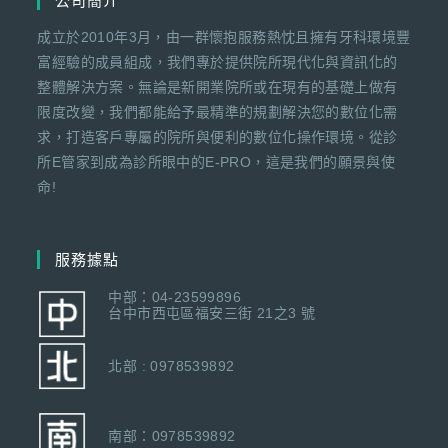
公司簡介
成立於2010年3月，由一群懷抱服務熱忱且擁有牙科環境豐
富經驗的成員組成，我們專於提供院所現代化與資訊化的
整體解決方案。無論是新開業院所或在現有的基礎上做有
限度改變，我們都能給予最精準的規劃解決您的數位化需
求，打造客戶專屬的院所與便利的數位化操作環境。從診
所E管家到成為診所眼中的E-PRO，這是我們的願景與使
命!
服務據點
中部：04-23599896
台中市西屯區福安三街 21之3 號
北部 : 0978539892
南部：0978539892