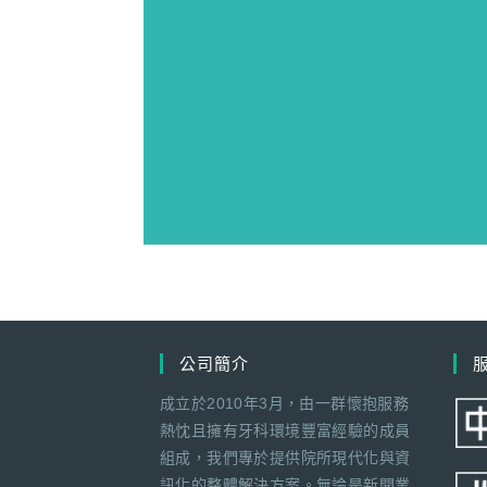
公司簡介
成立於2010年3月，由一群懷抱服務
熱忱且擁有牙科環境豐富經驗的成員
組成，我們專於提供院所現代化與資
訊化的整體解決方案。無論是新開業