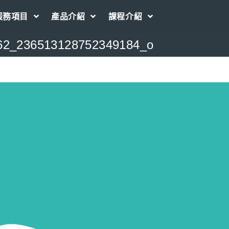
服務項目
產品介紹
課程介紹
62_236513128752349184_o