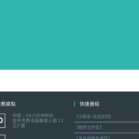
服務據點
快速連結
中部：04-23599896
【北極星-改版說明】
台中市西屯區福安三街 21
之3 號
【教學文件區】
【常見問題與處理】