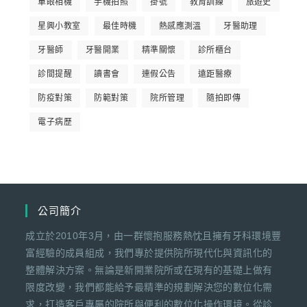
單眼相機
手機拍照
掛號
教育訓練
旅遊史
星興小教室
最佳時機
熱感應測溫
牙醫助理
牙醫師
牙醫開業
精準關懷
診所櫃台
診間提醒
讀書會
連假公告
遠距醫療
防疫對策
防範對策
院所管理
隨拍即傳
電子病歷
公司簡介
成立於2010年3月，由一群懷抱服務熱忱且擁有牙科環境豐
富經驗的成員組成，我們專於提供院所現代化與資訊化的
整體解決方案。無論是新開業院所或在現有的基礎上做有
限度改變，我們都能給予最精準的規劃解決您的數位化需
求，打造客戶專屬的院所與便利的數位化操作環境。從診