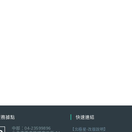
服務據點
快速連結
中部：04-23599896
【北極星-改版說明】