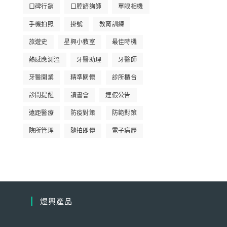
口碑行銷
口腔諮詢師
單眼相機
手機拍照
掛號
教育訓練
旅遊史
星興小教室
最佳時機
熱感應測溫
牙醫助理
牙醫師
牙醫開業
精準關懷
診所櫃台
診間提醒
讀書會
連假公告
遠距醫療
防疫對策
防範對策
院所管理
隨拍即傳
電子病歷
煜興產品