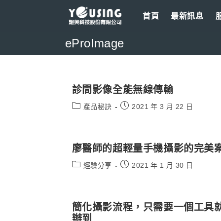
Skip
首頁
最新訊息
to
content
eProImage
診間影像全能無線傳輸
Post
Post
產品秘訣
2021 年 3 月 22 日
category:
published:
廖醫師的超輕量手機攝影的完美
Post
Post
經驗分享
2021 年 1 月 30 日
category:
published:
簡化攝影流程，只需要一個工具
辦到