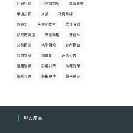
口碑行銷
口腔諮詢師
單眼相機
手機拍照
掛號
教育訓練
旅遊史
星興小教室
最佳時機
熱感應測溫
牙醫助理
牙醫師
牙醫開業
精準關懷
診所櫃台
診間提醒
讀書會
連假公告
遠距醫療
防疫對策
防範對策
院所管理
隨拍即傳
電子病歷
煜興產品