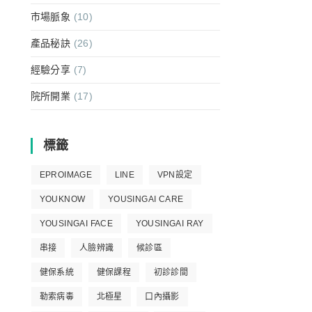
市場脈象
(10)
產品秘訣
(26)
經驗分享
(7)
院所開業
(17)
標籤
EPROIMAGE
LINE
VPN設定
YOUKNOW
YOUSINGAI CARE
YOUSINGAI FACE
YOUSINGAI RAY
串接
人臉辨識
候診區
健保系統
健保課程
初診診間
勒索病毒
北極星
口內攝影