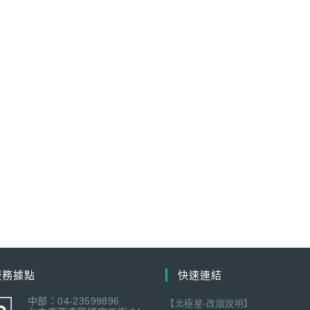
服務據點
快速連結
中部：04-23599896
【北極星-改版說明】