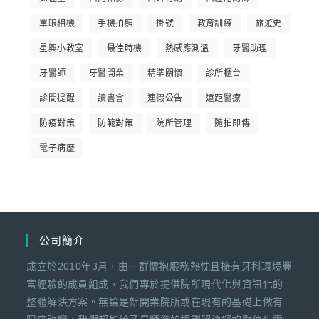
單眼相機
手機拍照
掛號
教育訓練
旅遊史
星興小教室
最佳時機
熱感應測溫
牙醫助理
牙醫師
牙醫開業
精準關懷
診所櫃台
診間提醒
讀書會
連假公告
遠距醫療
防疫對策
防範對策
院所管理
隨拍即傳
電子病歷
公司簡介
成立於2010年3月，由一群懷抱服務熱忱且擁有牙科環境豐
富經驗的成員組成，我們專於提供院所現代化與資訊化的
整體解決方案。無論是新開業院所或在現有的基礎上做有