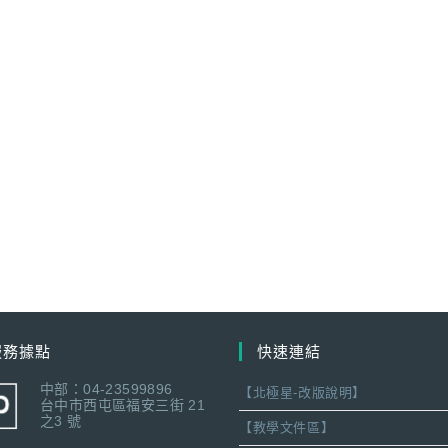
服務據點
快速連結
中部：04-23599896
【北極星-改版說明】
台中市西屯區福安三街 21
之3 號
【教學文件區】