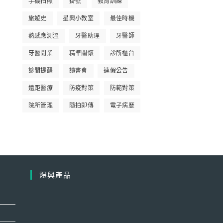
手機拍照
掛號
教育訓練
旅遊史
星興小教室
最佳時機
熱感應測溫
牙醫助理
牙醫師
牙醫開業
精準關懷
診所櫃台
診間提醒
讀書會
連假公告
遠距醫療
防疫對策
防範對策
院所管理
隨拍即傳
電子病歷
煜興產品