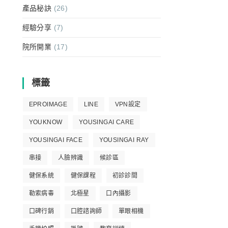
產品秘訣
(26)
經驗分享
(7)
院所開業
(17)
標籤
EPROIMAGE
LINE
VPN設定
YOUKNOW
YOUSINGAI CARE
YOUSINGAI FACE
YOUSINGAI RAY
串接
人臉辨識
候診區
健保系統
健保課程
初診診間
勒索病毒
北極星
口內攝影
口碑行銷
口腔諮詢師
單眼相機