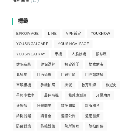
院所開業
(17)
標籤
EPROIMAGE
LINE
VPN設定
YOUKNOW
YOUSINGAI CARE
YOUSINGAI FACE
YOUSINGAI RAY
串接
人臉辨識
候診區
健保系統
健保課程
初診診間
勒索病毒
北極星
口內攝影
口碑行銷
口腔諮詢師
單眼相機
手機拍照
掛號
教育訓練
旅遊史
星興小教室
最佳時機
熱感應測溫
牙醫助理
牙醫師
牙醫開業
精準關懷
診所櫃台
診間提醒
讀書會
連假公告
遠距醫療
防疫對策
防範對策
院所管理
隨拍即傳