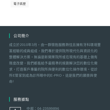
電子病歷
公司簡介
成立於2010年3月，由一群懷抱服務熱忱且擁有牙科環境豐
富經驗的成員組成，我們專於提供院所現代化與資訊化的
整體解決方案。無論是新開業院所或在現有的基礎上做有
限度改變，我們都能給予最精準的規劃解決您的數位化需
求，打造客戶專屬的院所與便利的數位化操作環境。從診
所E管家到成為診所眼中的E-PRO，這是我們的願景與使
命!
服務據點
中部：04-23599896