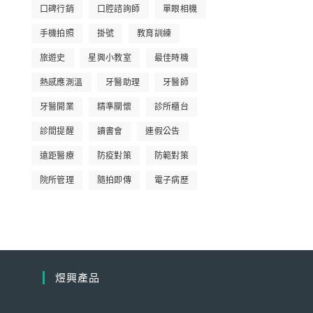
口碑行銷
口腔諮詢師
單眼相機
手機拍照
掛號
教育訓練
旅遊史
星興小教室
最佳時機
熱感應測溫
牙醫助理
牙醫師
牙醫開業
精準關懷
診所櫃台
診間提醒
讀書會
連假公告
遠距醫療
防疫對策
防範對策
院所管理
隨拍即傳
電子病歷
煜興產品