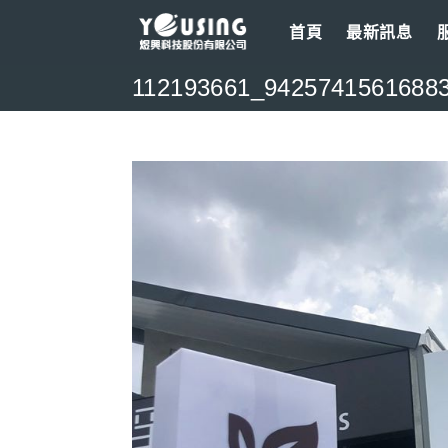
Skip
首頁
最新訊息
to
content
112193661_9425741561688