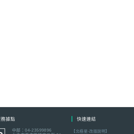
服務據點
快速連結
中部：04-23599896
【北極星-改版說明】