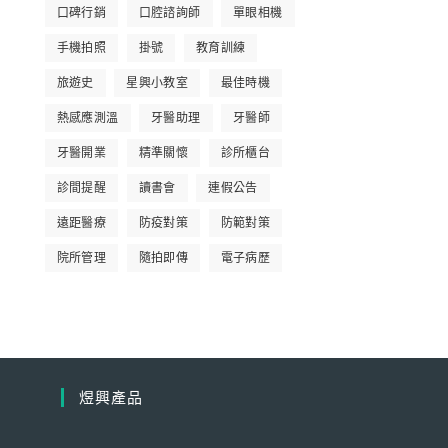
口碑行銷
口腔諮詢師
單眼相機
手機拍照
掛號
教育訓練
旅遊史
星興小教室
最佳時機
熱感應測溫
牙醫助理
牙醫師
牙醫開業
精準關懷
診所櫃台
診間提醒
讀書會
連假公告
遠距醫療
防疫對策
防範對策
院所管理
隨拍即傳
電子病歷
煜興產品