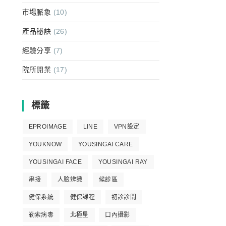
市場脈象
(10)
產品秘訣
(26)
經驗分享
(7)
院所開業
(17)
標籤
EPROIMAGE
LINE
VPN設定
YOUKNOW
YOUSINGAI CARE
YOUSINGAI FACE
YOUSINGAI RAY
串接
人臉辨識
候診區
健保系統
健保課程
初診診間
勒索病毒
北極星
口內攝影