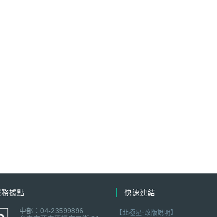
服務據點
快速連結
中部：04-23599896
【北極星-改版說明】