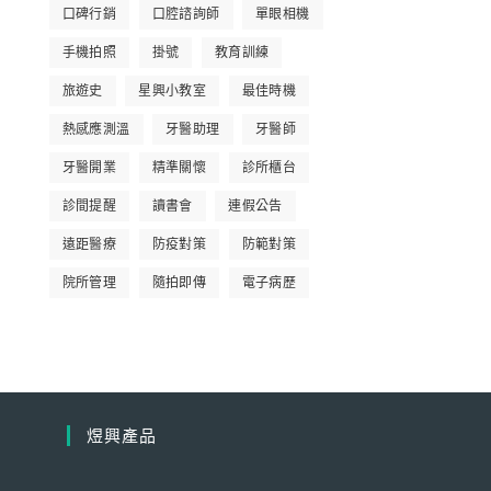
口碑行銷
口腔諮詢師
單眼相機
手機拍照
掛號
教育訓練
旅遊史
星興小教室
最佳時機
熱感應測溫
牙醫助理
牙醫師
牙醫開業
精準關懷
診所櫃台
診間提醒
讀書會
連假公告
遠距醫療
防疫對策
防範對策
院所管理
隨拍即傳
電子病歷
煜興產品