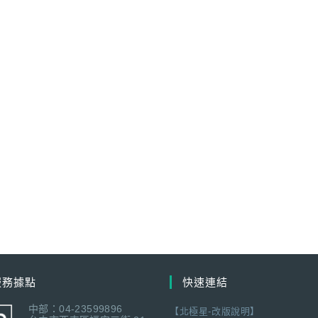
服務據點
快速連結
中部：04-23599896
【北極星-改版說明】