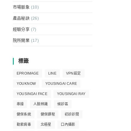
市場脈象
(10)
產品秘訣
(26)
經驗分享
(7)
院所開業
(17)
標籤
EPROIMAGE
LINE
VPN設定
YOUKNOW
YOUSINGAI CARE
YOUSINGAI FACE
YOUSINGAI RAY
串接
人臉辨識
候診區
健保系統
健保課程
初診診間
勒索病毒
北極星
口內攝影