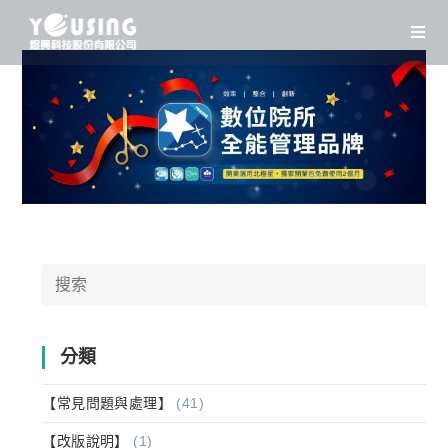
Skip
to
content
Search
for:
分類
【常見問題與處理】
(41)
【改版說明】
(1)