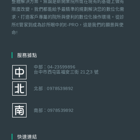
整體解決方案。無論是新開業院所或在現有的基礎上做有
限度改變，我們都能給予最精準的規劃解決您的數位化需
求，打造客戶專屬的院所與便利的數位化操作環境。從診
所E管家到成為診所眼中的E-PRO，這是我們的願景與使
命!
服務據點
中部：04-23599896
台中市西屯區福安三街 21之3 號
北部 : 0978539892
南部：0978539892
快速連結