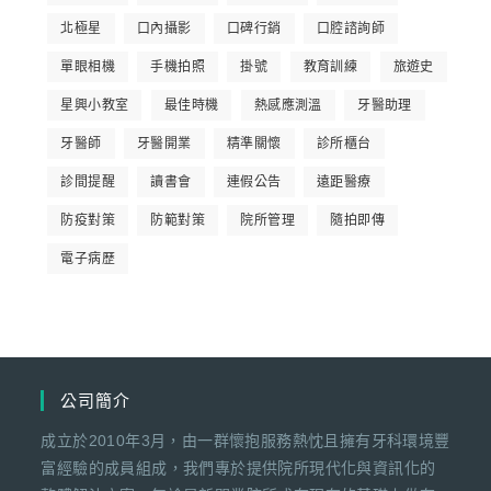
北極星
口內攝影
口碑行銷
口腔諮詢師
單眼相機
手機拍照
掛號
教育訓練
旅遊史
星興小教室
最佳時機
熱感應測溫
牙醫助理
牙醫師
牙醫開業
精準關懷
診所櫃台
診間提醒
讀書會
連假公告
遠距醫療
防疫對策
防範對策
院所管理
隨拍即傳
電子病歷
公司簡介
成立於2010年3月，由一群懷抱服務熱忱且擁有牙科環境豐
富經驗的成員組成，我們專於提供院所現代化與資訊化的