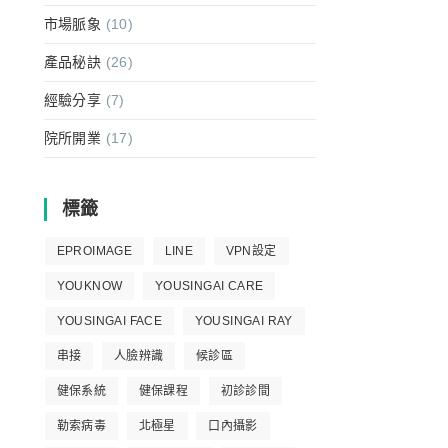
市場脈象
(10)
產品秘訣
(26)
經驗分享
(7)
院所開業
(17)
標籤
EPROIMAGE
LINE
VPN設定
YOUKNOW
YOUSINGAI CARE
YOUSINGAI FACE
YOUSINGAI RAY
串接
人臉辨識
候診區
健保系統
健保課程
初診診間
勒索病毒
北極星
口內攝影