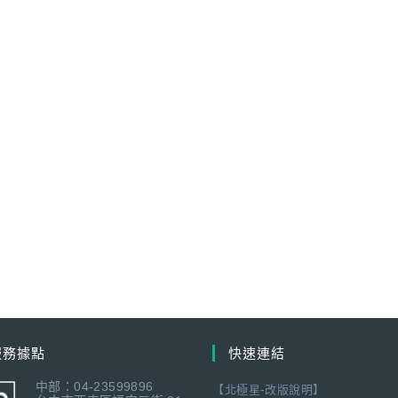
服務據點
快速連結
中部：04-23599896
【北極星-改版說明】