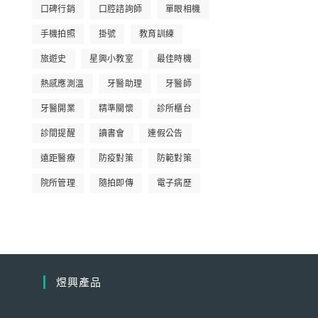
口碑行銷
口腔諮詢師
單眼相機
手機拍照
掛號
教育訓練
旅遊史
星興小教室
最佳時機
熱感應測溫
牙醫助理
牙醫師
牙醫開業
精準關懷
診所櫃台
診間提醒
讀書會
連假公告
遠距醫療
防疫對策
防範對策
院所管理
隨拍即傳
電子病歷
煜興產品