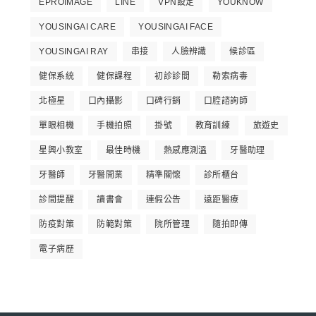
EPROIMAGE
LINE
VPN設定
YOUKNOW
YOUSINGAI CARE
YOUSINGAI FACE
YOUSINGAI RAY
串接
人臉辨識
候診區
健保系統
健保課程
初診診間
勒索病毒
北極星
口內攝影
口碑行銷
口腔諮詢師
單眼相機
手機拍照
掛號
教育訓練
旅遊史
星興小教室
最佳時機
熱感應測溫
牙醫助理
牙醫師
牙醫開業
精準關懷
診所櫃台
診間提醒
讀書會
連假公告
遠距醫療
防疫對策
防範對策
院所管理
隨拍即傳
電子病歷