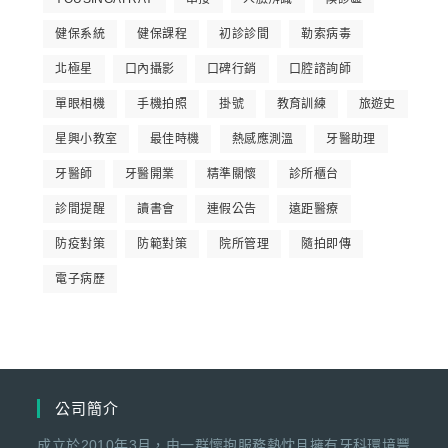
健保系統
健保課程
初診診間
勒索病毒
北極星
口內攝影
口碑行銷
口腔諮詢師
單眼相機
手機拍照
掛號
教育訓練
旅遊史
星興小教室
最佳時機
熱感應測溫
牙醫助理
牙醫師
牙醫開業
精準關懷
診所櫃台
診間提醒
讀書會
連假公告
遠距醫療
防疫對策
防範對策
院所管理
隨拍即傳
電子病歷
公司簡介
成立於2010年3月，由一群懷抱服務熱忱且擁有牙科環境豐