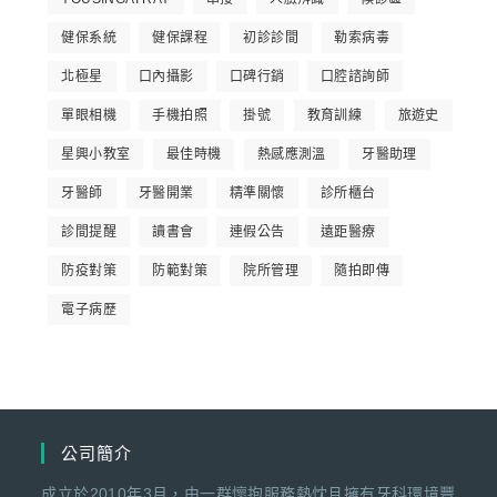
健保系統
健保課程
初診診間
勒索病毒
北極星
口內攝影
口碑行銷
口腔諮詢師
單眼相機
手機拍照
掛號
教育訓練
旅遊史
星興小教室
最佳時機
熱感應測溫
牙醫助理
牙醫師
牙醫開業
精準關懷
診所櫃台
診間提醒
讀書會
連假公告
遠距醫療
防疫對策
防範對策
院所管理
隨拍即傳
電子病歷
公司簡介
成立於2010年3月，由一群懷抱服務熱忱且擁有牙科環境豐