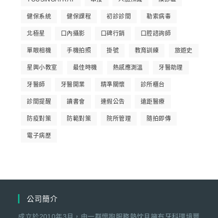
健保系統
健保課程
初診診間
勒索病毒
北極星
口內攝影
口碑行銷
口腔諮詢師
單眼相機
手機拍照
掛號
教育訓練
旅遊史
星興小教室
最佳時機
熱感應測溫
牙醫助理
牙醫師
牙醫開業
精準關懷
診所櫃台
診間提醒
讀書會
連假公告
遠距醫療
防疫對策
防範對策
院所管理
隨拍即傳
電子病歷
公司簡介
成立於2010年3月，由一群懷抱服務熱忱且擁有牙科環境豐