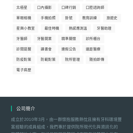
北極星
口內攝影
口碑行銷
口腔諮詢師
單眼相機
手機拍照
掛號
教育訓練
旅遊史
星興小教室
最佳時機
熱感應測溫
牙醫助理
牙醫師
牙醫開業
精準關懷
診所櫃台
診間提醒
讀書會
連假公告
遠距醫療
防疫對策
防範對策
院所管理
隨拍即傳
電子病歷
公司簡介
成立於2010年3月，由一群懷抱服務熱忱且擁有牙科環境豐
富經驗的成員組成，我們專於提供院所現代化與資訊化的