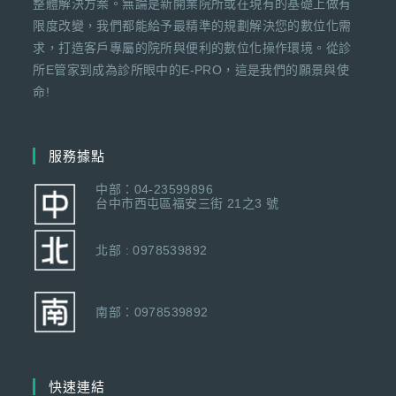
整體解決方案。無論是新開業院所或在現有的基礎上做有
限度改變，我們都能給予最精準的規劃解決您的數位化需
求，打造客戶專屬的院所與便利的數位化操作環境。從診
所E管家到成為診所眼中的E-PRO，這是我們的願景與使
命!
服務據點
中部：04-23599896
台中市西屯區福安三街 21之3 號
北部 : 0978539892
南部：0978539892
快速連結