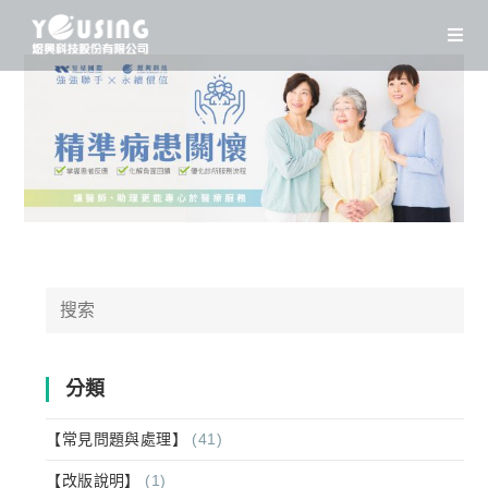
Skip
to
content
Search
for:
分類
【常見問題與處理】
(41)
【改版說明】
(1)