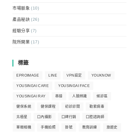
市場脈象
(10)
產品秘訣
(26)
經驗分享
(7)
院所開業
(17)
標籤
EPROIMAGE
LINE
VPN設定
YOUKNOW
YOUSINGAI CARE
YOUSINGAI FACE
YOUSINGAI RAY
串接
人臉辨識
候診區
健保系統
健保課程
初診診間
勒索病毒
北極星
口內攝影
口碑行銷
口腔諮詢師
單眼相機
手機拍照
掛號
教育訓練
旅遊史