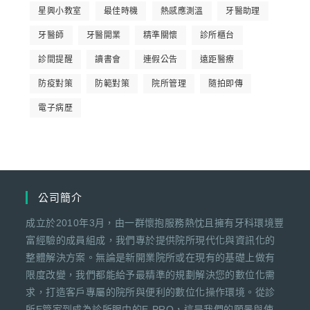
星興小教室
最佳時機
熱感應測溫
牙醫助理
牙醫師
牙醫開業
精準關懷
診所櫃台
診間提醒
讀書會
連假公告
遠距醫療
防疫對策
防範對策
院所管理
隨拍即傳
電子病歷
公司簡介
成立於2010年3月，由一群懷抱服務熱忱且擁有牙科環境豐
富經驗的成員組成，我們專於提供院所現代化與資訊化的
整體解決方案。無論是新開業院所或在現有的基礎上做有
限度改變，我們都能給予最精準的規劃解決您的數位化需
求，打造客戶專屬的院所與便利的數位化操作環境。從診
所E管家到成為診所眼中的E-PRO，這是我們的願景與使