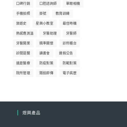
口碑行銷
口腔諮詢師
單眼相機
手機拍照
掛號
教育訓練
旅遊史
星興小教室
最佳時機
熱感應測溫
牙醫助理
牙醫師
牙醫開業
精準關懷
診所櫃台
診間提醒
讀書會
連假公告
遠距醫療
防疫對策
防範對策
院所管理
隨拍即傳
電子病歷
煜興產品