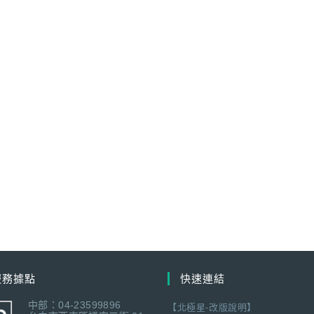
服務據點
快速連結
中部：04-23599896
【北極星-改版說明】