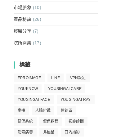
市場脈象
(10)
產品秘訣
(26)
經驗分享
(7)
院所開業
(17)
標籤
EPROIMAGE
LINE
VPN設定
YOUKNOW
YOUSINGAI CARE
YOUSINGAI FACE
YOUSINGAI RAY
串接
人臉辨識
候診區
健保系統
健保課程
初診診間
勒索病毒
北極星
口內攝影