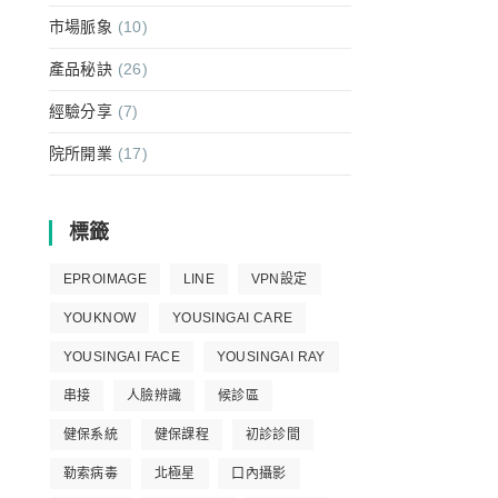
市場脈象
(10)
產品秘訣
(26)
經驗分享
(7)
院所開業
(17)
標籤
EPROIMAGE
LINE
VPN設定
YOUKNOW
YOUSINGAI CARE
YOUSINGAI FACE
YOUSINGAI RAY
串接
人臉辨識
候診區
健保系統
健保課程
初診診間
勒索病毒
北極星
口內攝影