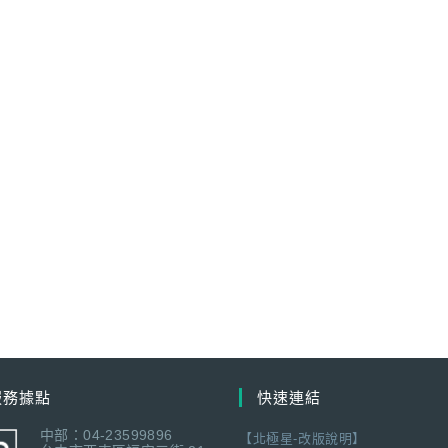
服務據點
快速連結
中部：04-23599896
【北極星-改版說明】