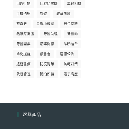
口碑行銷
口腔諮詢師
單眼相機
手機拍照
掛號
教育訓練
旅遊史
星興小教室
最佳時機
熱感應測溫
牙醫助理
牙醫師
牙醫開業
精準關懷
診所櫃台
診間提醒
讀書會
連假公告
遠距醫療
防疫對策
防範對策
院所管理
隨拍即傳
電子病歷
煜興產品