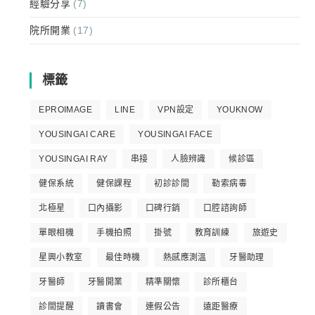
經驗分享
(7)
院所開業
(17)
標籤
EPROIMAGE
LINE
VPN設定
YOUKNOW
YOUSINGAI CARE
YOUSINGAI FACE
YOUSINGAI RAY
串接
人臉辨識
候診區
健保系統
健保課程
初診診間
勒索病毒
北極星
口內攝影
口碑行銷
口腔諮詢師
單眼相機
手機拍照
掛號
教育訓練
旅遊史
星興小教室
最佳時機
熱感應測溫
牙醫助理
牙醫師
牙醫開業
精準關懷
診所櫃台
診間提醒
讀書會
連假公告
遠距醫療