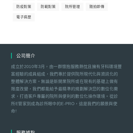
防疫對策
防範對策
院所管理
隨拍即傳
電子病歷
公司簡介
成立於2010年3月，由一群懷抱服務熱忱且擁有牙科環境豐
富經驗的成員組成，我們專於提供院所現代化與資訊化的
整體解決方案。無論是新開業院所或在現有的基礎上做有
限度改變，我們都能給予最精準的規劃解決您的數位化需
求，打造客戶專屬的院所與便利的數位化操作環境。從診
所E管家到成為診所眼中的E-PRO，這是我們的願景與使
命!
服務據點