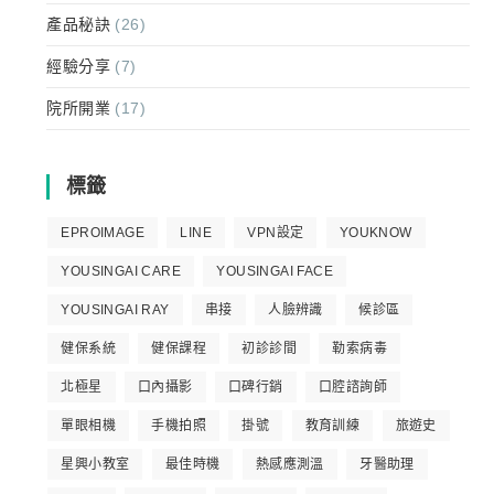
產品秘訣
(26)
經驗分享
(7)
院所開業
(17)
標籤
EPROIMAGE
LINE
VPN設定
YOUKNOW
YOUSINGAI CARE
YOUSINGAI FACE
YOUSINGAI RAY
串接
人臉辨識
候診區
健保系統
健保課程
初診診間
勒索病毒
北極星
口內攝影
口碑行銷
口腔諮詢師
單眼相機
手機拍照
掛號
教育訓練
旅遊史
星興小教室
最佳時機
熱感應測溫
牙醫助理