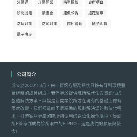
牙醫師
牙醫開業
精準關懷
診所櫃台
診間提醒
讀書會
連假公告
遠距醫療
防疫對策
防範對策
院所管理
隨拍即傳
電子病歷
公司簡介
成立於2010年3月，由一群懷抱服務熱忱且擁有牙科環境豐
富經驗的成員組成，我們專於提供院所現代化與資訊化的
整體解決方案。無論是新開業院所或在現有的基礎上做有
限度改變，我們都能給予最精準的規劃解決您的數位化需
求，打造客戶專屬的院所與便利的數位化操作環境。從診
所E管家到成為診所眼中的E-PRO，這是我們的願景與使
命!