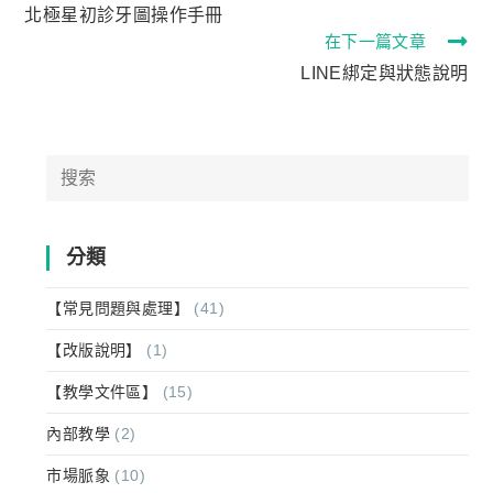
more
北極星初診牙圖操作手冊
articles
在下一篇文章
LINE綁定與狀態說明
Search
for:
分類
【常見問題與處理】
(41)
【改版說明】
(1)
【教學文件區】
(15)
內部教學
(2)
市場脈象
(10)