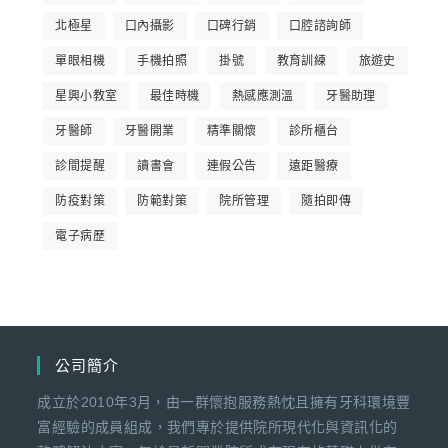
北極星
口內攝影
口碑行銷
口腔諮詢師
單眼相機
手機拍照
掛號
教育訓練
旅遊史
星興小教室
最佳時機
熱感應測溫
牙醫助理
牙醫師
牙醫開業
精準關懷
診所櫃台
診間提醒
讀書會
連假公告
遠距醫療
防疫對策
防範對策
院所管理
隨拍即傳
電子病歷
公司簡介
成立於2010年3月，由一群懷抱服務熱忱且擁有牙科環境豐
富經驗的成員組成，我們專於提供院所現代化與資訊化的