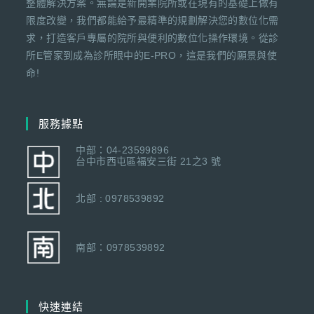
整體解決方案。無論是新開業院所或在現有的基礎上做有
限度改變，我們都能給予最精準的規劃解決您的數位化需
求，打造客戶專屬的院所與便利的數位化操作環境。從診
所E管家到成為診所眼中的E-PRO，這是我們的願景與使
命!
服務據點
中部：04-23599896
台中市西屯區福安三街 21之3 號
北部 : 0978539892
南部：0978539892
快速連結