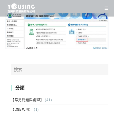
Skip
to
content
Search
for:
分類
【常見問題與處理】
(41)
【改版說明】
(1)