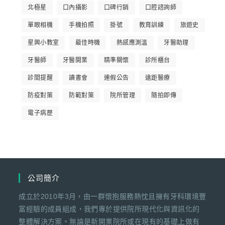
北極星
口內攝影
口碑行銷
口腔諮詢師
單眼相機
手機拍照
掛號
教育訓練
旅遊史
星興小教室
最佳時機
熱感應測溫
牙醫助理
牙醫師
牙醫開業
精準關懷
診所櫃台
診間提醒
讀書會
連假公告
遠距醫療
防疫對策
防範對策
院所管理
隨拍即傳
電子病歷
公司簡介
成立於2010年3月，由一群懷抱服務熱忱且擁有牙科環境豐
富經驗的成員組成，我們專於提供院所現代化與資訊化的
整體解決方案。無論是新開業院所或在現有的基礎上做有