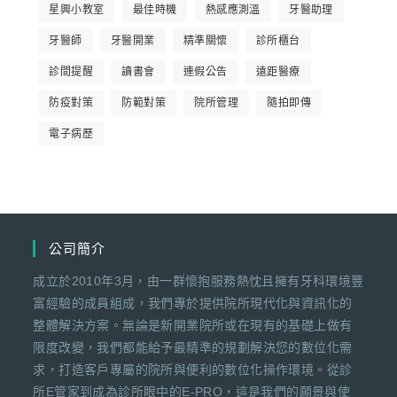
星興小教室
最佳時機
熱感應測溫
牙醫助理
牙醫師
牙醫開業
精準關懷
診所櫃台
診間提醒
讀書會
連假公告
遠距醫療
防疫對策
防範對策
院所管理
隨拍即傳
電子病歷
公司簡介
成立於2010年3月，由一群懷抱服務熱忱且擁有牙科環境豐
富經驗的成員組成，我們專於提供院所現代化與資訊化的
整體解決方案。無論是新開業院所或在現有的基礎上做有
限度改變，我們都能給予最精準的規劃解決您的數位化需
求，打造客戶專屬的院所與便利的數位化操作環境。從診
所E管家到成為診所眼中的E-PRO，這是我們的願景與使