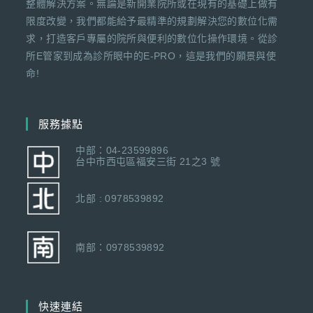
整體解決方案。無論是新開業院所或在現有的基礎上做有
限度改變，我們都能給予最精準的規劃解決您的數位化需
求，打造客戶專屬的院所與便利的數位化操作環境。從診
所E管家到成為診所眼中的E-PRO，這是我們的願景與使
命!
服務據點
中部：04-23599896
台中市西屯區福安三街 21之3 號
北部 : 0978539892
南部：0978539892
快速連結