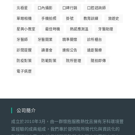
北極星
口內攝影
口碑行銷
口腔諮詢師
單眼相機
手機拍照
掛號
教育訓練
旅遊史
星興小教室
最佳時機
熱感應測溫
牙醫助理
牙醫師
牙醫開業
精準關懷
診所櫃台
診間提醒
讀書會
連假公告
遠距醫療
防疫對策
防範對策
院所管理
隨拍即傳
電子病歷
公司簡介
成立於2010年3月，由一群懷抱服務熱忱且擁有牙科環境豐
富經驗的成員組成，我們專於提供院所現代化與資訊化的