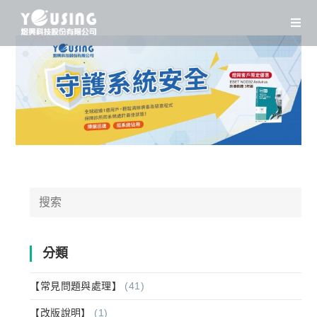
Skip
to
content
Search
for:
分類
【常見問題與處理】
(41)
【改版說明】
(1)