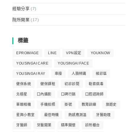
經驗分享
(7)
院所開業
(17)
標籤
EPROIMAGE
LINE
VPN設定
YOUKNOW
YOUSINGAI CARE
YOUSINGAI FACE
YOUSINGAI RAY
串接
人臉辨識
候診區
健保系統
健保課程
初診診間
勒索病毒
北極星
口內攝影
口碑行銷
口腔諮詢師
單眼相機
手機拍照
掛號
教育訓練
旅遊史
星興小教室
最佳時機
熱感應測溫
牙醫助理
牙醫師
牙醫開業
精準關懷
診所櫃台