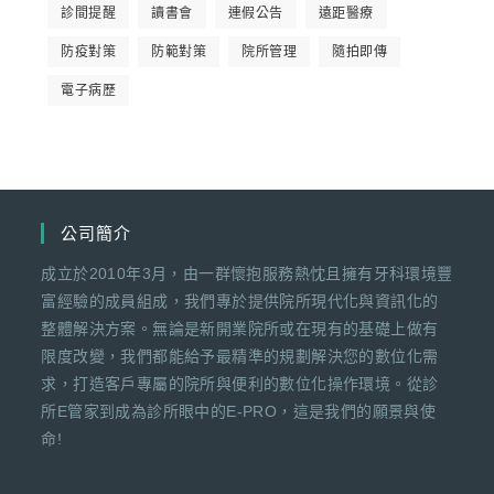
診間提醒
讀書會
連假公告
遠距醫療
防疫對策
防範對策
院所管理
隨拍即傳
電子病歷
公司簡介
成立於2010年3月，由一群懷抱服務熱忱且擁有牙科環境豐
富經驗的成員組成，我們專於提供院所現代化與資訊化的
整體解決方案。無論是新開業院所或在現有的基礎上做有
限度改變，我們都能給予最精準的規劃解決您的數位化需
求，打造客戶專屬的院所與便利的數位化操作環境。從診
所E管家到成為診所眼中的E-PRO，這是我們的願景與使
命!