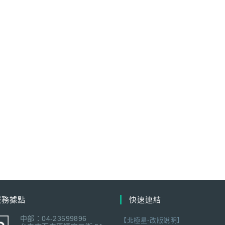
服務據點
快速連結
中部：04-23599896
【北極星-改版說明】