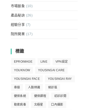
市場脈象
(10)
產品秘訣
(26)
經驗分享
(7)
院所開業
(17)
標籤
EPROIMAGE
LINE
VPN設定
YOUKNOW
YOUSINGAI CARE
YOUSINGAI FACE
YOUSINGAI RAY
串接
人臉辨識
候診區
健保系統
健保課程
初診診間
勒索病毒
北極星
口內攝影