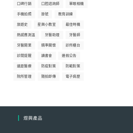
口碑行銷
口腔諮詢師
單眼相機
手機拍照
掛號
教育訓練
旅遊史
星興小教室
最佳時機
熱感應測溫
牙醫助理
牙醫師
牙醫開業
精準關懷
診所櫃台
診間提醒
讀書會
連假公告
遠距醫療
防疫對策
防範對策
院所管理
隨拍即傳
電子病歷
煜興產品