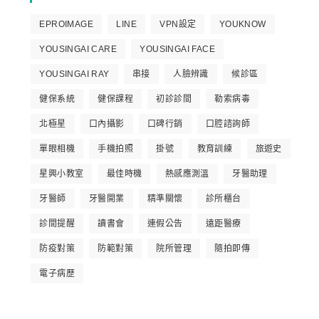
EPROIMAGE
LINE
VPN設定
YOUKNOW
YOUSINGAI CARE
YOUSINGAI FACE
YOUSINGAI RAY
串接
人臉辨識
候診區
健保系統
健保課程
初診診間
勒索病毒
北極星
口內攝影
口碑行銷
口腔諮詢師
單眼相機
手機拍照
掛號
教育訓練
旅遊史
星興小教室
最佳時機
熱感應測溫
牙醫助理
牙醫師
牙醫開業
精準關懷
診所櫃台
診間提醒
讀書會
連假公告
遠距醫療
防疫對策
防範對策
院所管理
隨拍即傳
電子病歷