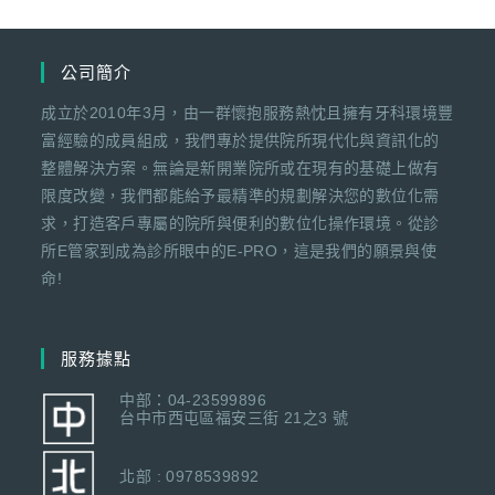
公司簡介
成立於2010年3月，由一群懷抱服務熱忱且擁有牙科環境豐
富經驗的成員組成，我們專於提供院所現代化與資訊化的
整體解決方案。無論是新開業院所或在現有的基礎上做有
限度改變，我們都能給予最精準的規劃解決您的數位化需
求，打造客戶專屬的院所與便利的數位化操作環境。從診
所E管家到成為診所眼中的E-PRO，這是我們的願景與使
命!
服務據點
中部：04-23599896
台中市西屯區福安三街 21之3 號
北部 : 0978539892