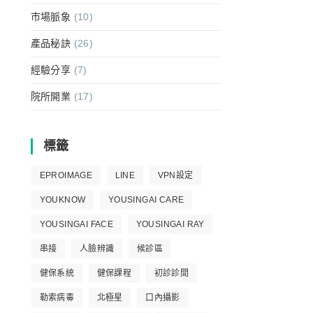
市場脈象
(10)
產品秘訣
(26)
經驗分享
(7)
院所開業
(17)
標籤
EPROIMAGE
LINE
VPN設定
YOUKNOW
YOUSINGAI CARE
YOUSINGAI FACE
YOUSINGAI RAY
串接
人臉辨識
候診區
健保系統
健保課程
初診診間
勒索病毒
北極星
口內攝影