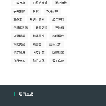
口碑行銷
口腔諮詢師
單眼相機
手機拍照
掛號
教育訓練
旅遊史
星興小教室
最佳時機
熱感應測溫
牙醫助理
牙醫師
牙醫開業
精準關懷
診所櫃台
診間提醒
讀書會
連假公告
遠距醫療
防疫對策
防範對策
院所管理
隨拍即傳
電子病歷
煜興產品