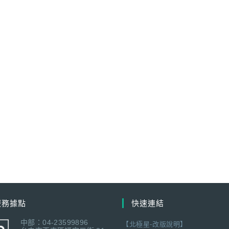
服務據點
快速連結
中部：04-23599896
【北極星-改版說明】